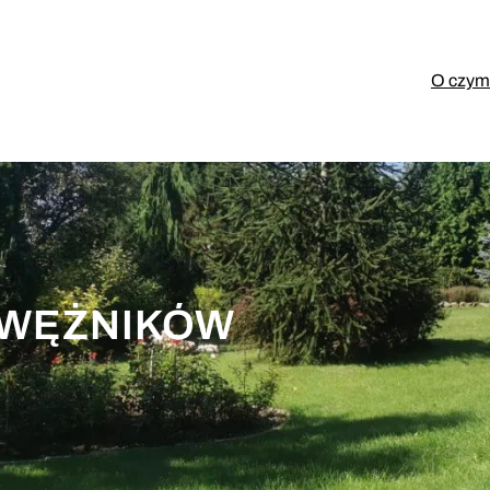
O czym 
AWĘŻNIKÓW