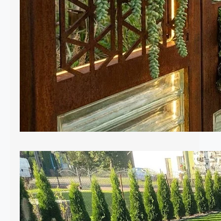
ogrodowych, które dominują w tym
sezonie. 1. Biophilic Design: Żyjące
rzeźby W…
Krawężniki czyli obrzeża w naszym
ogrodzie
Krawężniki ogrodowe to element, o
którym często zapominamy podczas