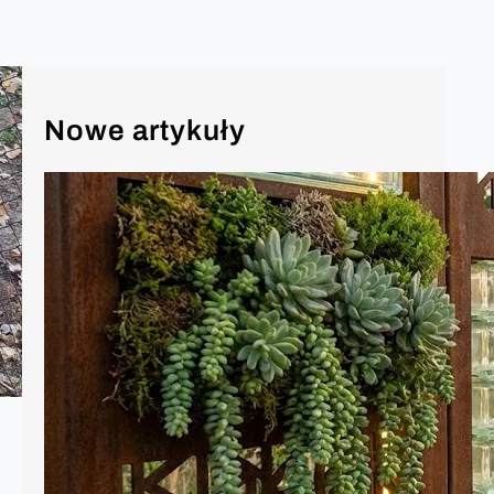
Nowe artykuły
Ozdoby w ogrodzie – moda na 2026
Rok 2026 w architekturze krajobrazu to
czas, w którym granica między surową
naturą a zaawansowaną technologią
ostatecznie się zaciera. Ogród przestał
być tylko dodatkiem do domu – stał się
jego „zewnętrznym salonem”,
sanktuarium spokoju i manifestem
ekologicznej świadomości. Oto
najważniejsze trendy w dekoracjach