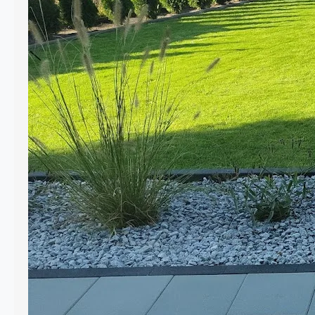
planowania ogrodu, a który ma ogromny
wpływ zarówno na estetykę, jak i
funkcjonalność całej przestrzeni. Dzięki
nim można uporządkować rabaty,
oddzielić trawnik od ścieżek, a także
zabezpieczyć nawierzchnie z kostki
brukowej przed rozsuwaniem się.
Dobrze dobrane obrzeża nadają
ogrodowi wyraźne linie, ułatwiają
pielęgnację i podkreślają charakter…