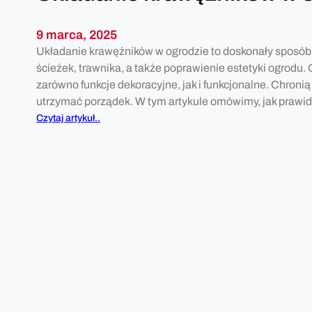
9 marca, 2025
Układanie krawężników w ogrodzie to doskonały sposób 
ścieżek, trawnika, a także poprawienie estetyki ogrod
zarówno funkcje dekoracyjne, jak i funkcjonalne. Chronią
utrzymać porządek. W tym artykule omówimy, jak prawid
:
Czytaj artykuł..
U
k
ł
a
d
a
n
i
e
k
r