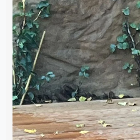
Drewno od dawna jest jednym z
najchętniej wybieranych materiałów do
aranżacji ogrodów. Jego naturalny
wygląd wprowadza ciepło i harmonię, a
jednocześnie pozwala na tworzenie
funkcjonalnych przestrzeni. Drewniane
elementy można spotkać w niemal
każdym ogrodzie – od małych
przydomowych działek po rozległe
przestrzenie rekreacyjne. Do
najczęściej stosowanych elementów
należą meble ogrodowe, takie jak stoły,
ławki, krzesła…