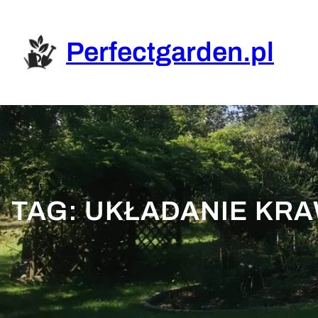
Przejdź
do
treści
Perfectgarden.pl
TAG:
UKŁADANIE KR