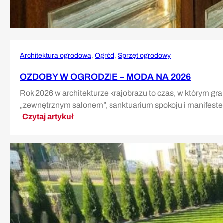
Architektura ogrodowa
, 
Ogród
, 
Sprzęt ogrodowy
OZDOBY W OGRODZIE – MODA NA 2026
Rok 2026 w architekturze krajobrazu to czas, w którym gr
„zewnętrznym salonem”, sanktuarium spokoju i manifestem
:
Czytaj artykuł
Ozdoby
w
ogrodzie
–
moda
na
2026