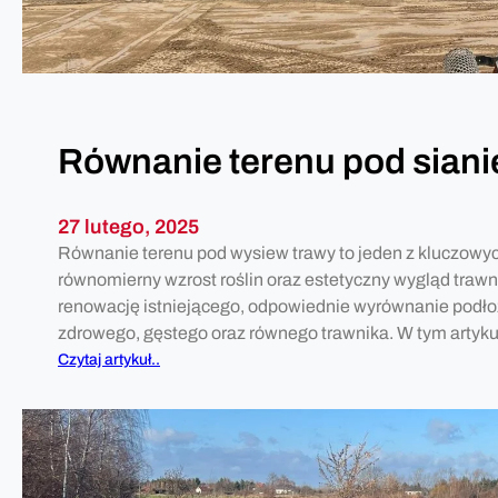
m
u
w
y
k
o
Równanie terenu pod sianie
p
a
ć
27 lutego, 2025
s
Równanie terenu pod wysiew trawy to jeden z kluczowy
t
równomierny wzrost roślin oraz estetyczny wygląd trawni
a
renowację istniejącego, odpowiednie wyrównanie podło
w
zdrowego, gęstego oraz równego trawnika. W tym artyk
l
:
Czytaj artykuł..
u
R
b
ó
o
w
c
n
z
a