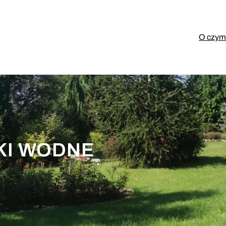
O czym 
KI WODNE