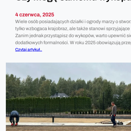
4 czerwca, 2025
Wiele osób posiadających działki i ogrody marzy o stwo
tylko wzbogaca krajobraz, ale także stanowi sprzyjające
Zanim jednak przystąpisz do wykopów, warto upewnić si
dodatkowych formalności. W roku 2025 obowiązują prz
:
Czytaj artykuł..
C
z
y
m
o
g
ę
s
a
m
e