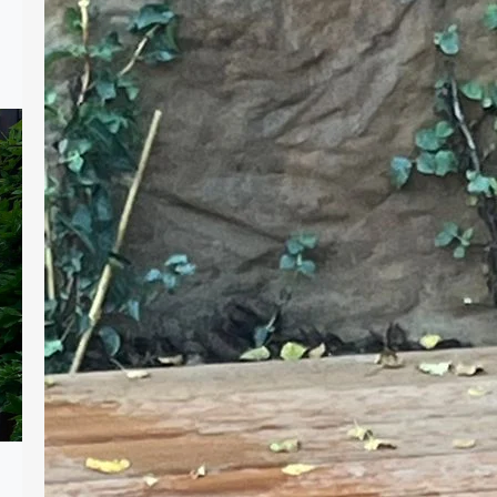
Drewno od dawna jest jednym z
najchętniej wybieranych materiałów do
aranżacji ogrodów. Jego naturalny
wygląd wprowadza ciepło i harmonię, a
jednocześnie pozwala na tworzenie
funkcjonalnych przestrzeni. Drewniane
elementy można spotkać w niemal
każdym ogrodzie – od małych
przydomowych działek po rozległe
przestrzenie rekreacyjne. Do
najczęściej stosowanych elementów
należą meble ogrodowe, takie jak stoły,
ławki, krzesła…