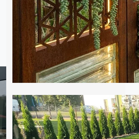
ogrodowych, które dominują w tym
sezonie. 1. Biophilic Design: Żyjące
rzeźby W…
Krawężniki czyli obrzeża w naszym
ogrodzie
Krawężniki ogrodowe to element, o
którym często zapominamy podczas