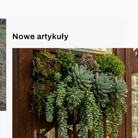
Nowe artykuły
Ozdoby w ogrodzie – moda na 2026
Rok 2026 w architekturze krajobrazu to
czas, w którym granica między surową
naturą a zaawansowaną technologią
ostatecznie się zaciera. Ogród przestał
być tylko dodatkiem do domu – stał się
jego „zewnętrznym salonem”,
sanktuarium spokoju i manifestem
ekologicznej świadomości. Oto
najważniejsze trendy w dekoracjach