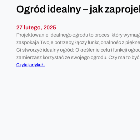
r
Ogród idealny – jak zaproj
o
z
p
27 lutego, 2025
o
Projektowanie idealnego ogrodu to proces, który wymaga
c
zaspokaja Twoje potrzeby, łączy funkcjonalność z piękn
z
Ci stworzyć idealny ogród: Określenie celu i funkcji ogr
ą
zamierzasz korzystać ze swojego ogrodu. Czy ma to by
ć
:
Czytaj artykuł..
?
O
g
r
ó
d
i
d
e
a
l