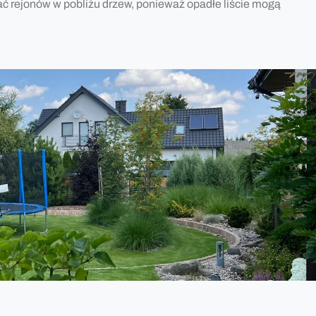
ć rejonów w pobliżu drzew, ponieważ opadłe liście mogą