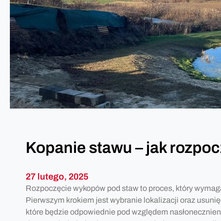
k
n
o
i
w
e
o
t
d
e
n
r
e
e
?
n
u
p
o
d
Kopanie stawu – jak rozpoc
s
i
a
27 lutego, 2025
n
Rozpoczęcie wykopów pod staw to proces, który wymaga
i
Pierwszym krokiem jest wybranie lokalizacji oraz usuni
e
które będzie odpowiednie pod względem nasłonecznien