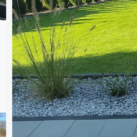
planowania ogrodu, a który ma ogromny
wpływ zarówno na estetykę, jak i
funkcjonalność całej przestrzeni. Dzięki
nim można uporządkować rabaty,
oddzielić trawnik od ścieżek, a także
zabezpieczyć nawierzchnie z kostki
brukowej przed rozsuwaniem się.
Dobrze dobrane obrzeża nadają
ogrodowi wyraźne linie, ułatwiają
pielęgnację i podkreślają charakter…