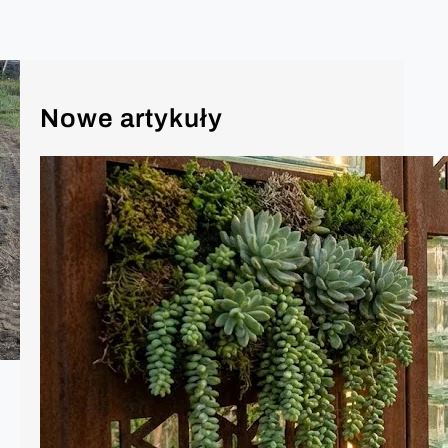
Nowe artykuły
Ozdoby w ogrodzie – moda na 2026
Rok 2026 w architekturze krajobrazu to
czas, w którym granica między surową
naturą a zaawansowaną technologią
ostatecznie się zaciera. Ogród przestał
być tylko dodatkiem do domu – stał się
jego „zewnętrznym salonem”,
sanktuarium spokoju i manifestem
ekologicznej świadomości. Oto
najważniejsze trendy w dekoracjach