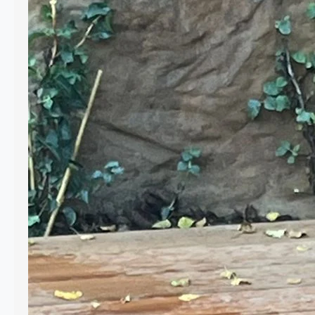
Drewno od dawna jest jednym z
najchętniej wybieranych materiałów do
aranżacji ogrodów. Jego naturalny
wygląd wprowadza ciepło i harmonię, a
jednocześnie pozwala na tworzenie
funkcjonalnych przestrzeni. Drewniane
elementy można spotkać w niemal
każdym ogrodzie – od małych
przydomowych działek po rozległe
przestrzenie rekreacyjne. Do
najczęściej stosowanych elementów
należą meble ogrodowe, takie jak stoły,
ławki, krzesła…