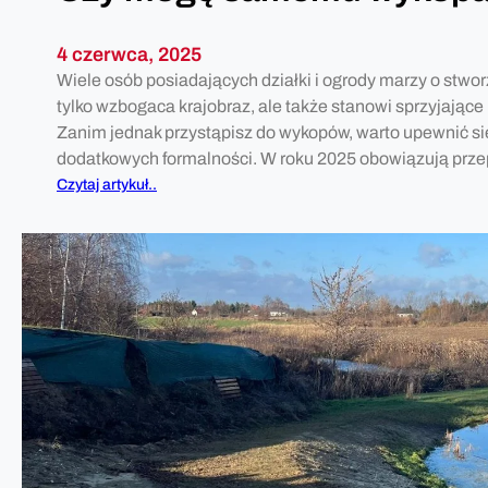
4 czerwca, 2025
Wiele osób posiadających działki i ogrody marzy o stwo
tylko wzbogaca krajobraz, ale także stanowi sprzyjające
Zanim jednak przystąpisz do wykopów, warto upewnić si
dodatkowych formalności. W roku 2025 obowiązują prz
:
Czytaj artykuł..
C
z
y
m
o
g
ę
s
a
m
e