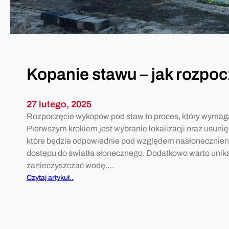
m
u
w
y
k
o
Kopanie stawu – jak rozpoc
p
a
ć
27 lutego, 2025
s
Rozpoczęcie wykopów pod staw to proces, który wymaga
t
Pierwszym krokiem jest wybranie lokalizacji oraz usuni
a
które będzie odpowiednie pod względem nasłonecznien
w
dostępu do światła słonecznego. Dodatkowo warto unika
l
zanieczyszczać wodę.…
u
:
Czytaj artykuł..
b
K
o
o
c
p
z
a