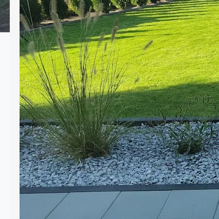
planowania ogrodu, a który ma ogromny
wpływ zarówno na estetykę, jak i
funkcjonalność całej przestrzeni. Dzięki
nim można uporządkować rabaty,
oddzielić trawnik od ścieżek, a także
zabezpieczyć nawierzchnie z kostki
brukowej przed rozsuwaniem się.
Dobrze dobrane obrzeża nadają
ogrodowi wyraźne linie, ułatwiają
pielęgnację i podkreślają charakter…