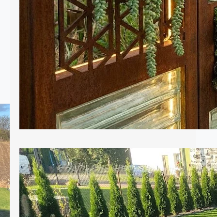
ogrodowych, które dominują w tym
sezonie. 1. Biophilic Design: Żyjące
rzeźby W…
Krawężniki czyli obrzeża w naszym
ogrodzie
Krawężniki ogrodowe to element, o
którym często zapominamy podczas