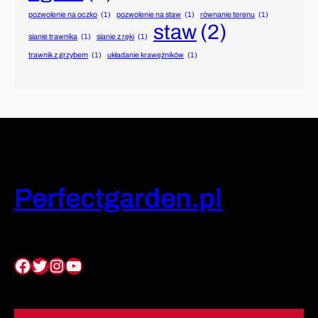
pozwolenie na oczko
(1)
pozwolenie na staw
(1)
równanie terenu
(1)
staw
(2)
sianie trawnika
(1)
sianie z ręki
(1)
trawnik z grzybem
(1)
układanie krawężników
(1)
Perfectgarden.pl
Facebook
Twitter
Instagram
YouTube