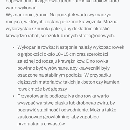
odpowiednio przygotować teren. Oto kilka kroków, które
warto wykonać:
Wyznaczenie granic: Na początek warto wyznaczyć
miejsca, w których zostaną ułożone krawężniki. Można
wykorzystać sznurek i paliki, aby dokładnie określić
krawędzie rabat, ścieżek lub innych stref ogrodowych.
Wykopanie rowka: Następnie należy wykopać rowek
o głębokości około 10–15 cm oraz szerokości
zależnej od rodzaju krawężników. Dno rowka
powinno być wyrównane, aby krawężniki były
osadzone na stabilnym podłożu. W przypadku
cięższych materiałów, takich jak beton czy kamień,
rowek może być głębszy.
Przygotowanie podłoża: Na dno rowka warto
wysypać warstwę piasku lub drobnego żwiru, by
poprawić stabilność i odwodnienie. Można także
zastosować geowłókninę, aby zapobiec
przerastaniu chwastów.