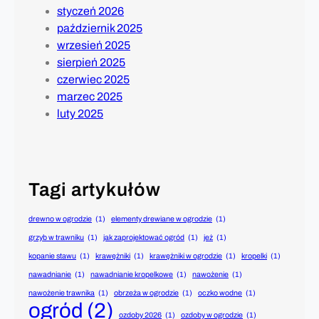
styczeń 2026
październik 2025
wrzesień 2025
sierpień 2025
czerwiec 2025
marzec 2025
luty 2025
Tagi artykułów
drewno w ogrodzie
(1)
elementy drewiane w ogrodzie
(1)
grzyb w trawniku
(1)
jak zaprojektować ogród
(1)
jeż
(1)
kopanie stawu
(1)
krawężniki
(1)
krawężniki w ogrodzie
(1)
kropelki
(1)
nawadnianie
(1)
nawadnianie kropelkowe
(1)
nawożenie
(1)
nawożenie trawnika
(1)
obrzeża w ogrodzie
(1)
oczko wodne
(1)
ogród
(2)
ozdoby 2026
(1)
ozdoby w ogrodzie
(1)