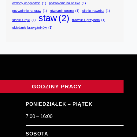
ozdoby w ogrodzie
(1)
pozwolenie na oczko
(1)
pozwolenie na staw
(1)
równanie terenu
(1)
sianie trawnika
(1)
staw
(2)
sianie z ręki
(1)
trawnik z grzybem
(1)
układanie krawężników
(1)
GODZINY PRACY
PONIEDZIAŁEK – PIĄTEK
7:00 – 16:00
SOBOTA