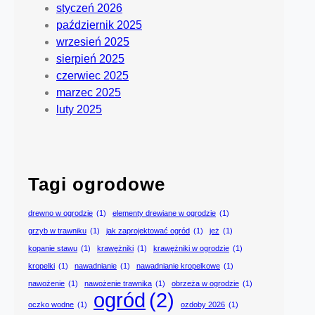
styczeń 2026
październik 2025
wrzesień 2025
sierpień 2025
czerwiec 2025
marzec 2025
luty 2025
Tagi ogrodowe
drewno w ogrodzie
(1)
elementy drewiane w ogrodzie
(1)
grzyb w trawniku
(1)
jak zaprojektować ogród
(1)
jeż
(1)
kopanie stawu
(1)
krawężniki
(1)
krawężniki w ogrodzie
(1)
kropelki
(1)
nawadnianie
(1)
nawadnianie kropelkowe
(1)
nawożenie
(1)
nawożenie trawnika
(1)
obrzeża w ogrodzie
(1)
ogród
(2)
oczko wodne
(1)
ozdoby 2026
(1)