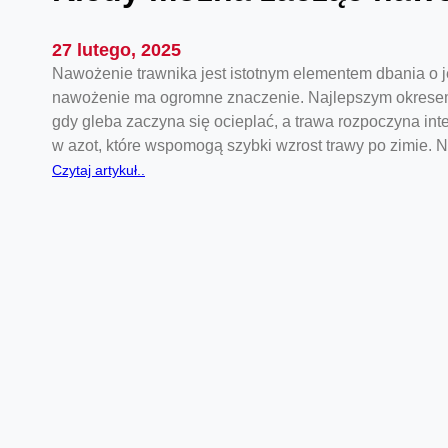
27 lutego, 2025
Nawożenie trawnika jest istotnym elementem dbania o 
nawożenie ma ogromne znaczenie. Najlepszym okresem
gdy gleba zaczyna się ocieplać, a trawa rozpoczyna i
w azot, które wspomogą szybki wzrost trawy po zimie
:
Czytaj artykuł..
K
i
e
d
y
m
o
ż
n
a
z