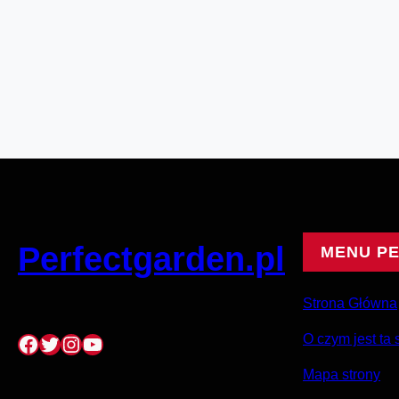
Perfectgarden.pl
MENU P
Strona Główna
Facebook
Twitter
Instagram
YouTube
O czym jest ta 
Mapa strony