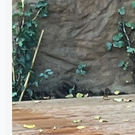
Drewno od dawna jest jednym z
najchętniej wybieranych materiałów do
aranżacji ogrodów. Jego naturalny
wygląd wprowadza ciepło i harmonię, a
jednocześnie pozwala na tworzenie
funkcjonalnych przestrzeni. Drewniane
elementy można spotkać w niemal
każdym ogrodzie – od małych
przydomowych działek po rozległe
przestrzenie rekreacyjne. Do
najczęściej stosowanych elementów
należą meble ogrodowe, takie jak stoły,
ławki, krzesła…