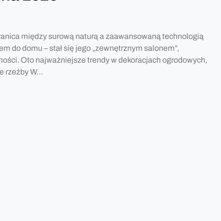
 granica między surową naturą a zaawansowaną technologią
kiem do domu – stał się jego „zewnętrznym salonem”,
mości. Oto najważniejsze trendy w dekoracjach ogrodowych,
ące rzeźby W…