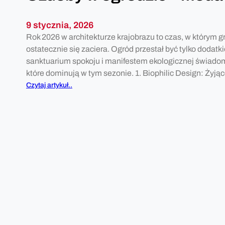
9 stycznia, 2026
Rok 2026 w architekturze krajobrazu to czas, w którym
ostatecznie się zaciera. Ogród przestał być tylko dodat
sanktuarium spokoju i manifestem ekologicznej świado
które dominują w tym sezonie. 1. Biophilic Design: Żyj
:
Czytaj artykuł..
O
z
d
o
b
y
w
o
g
r
o