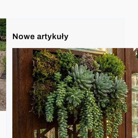
Nowe artykuły
Ozdoby w ogrodzie – moda na 2026
Rok 2026 w architekturze krajobrazu to
czas, w którym granica między surową
naturą a zaawansowaną technologią
ostatecznie się zaciera. Ogród przestał
być tylko dodatkiem do domu – stał się
jego „zewnętrznym salonem”,
sanktuarium spokoju i manifestem
ekologicznej świadomości. Oto
najważniejsze trendy w dekoracjach