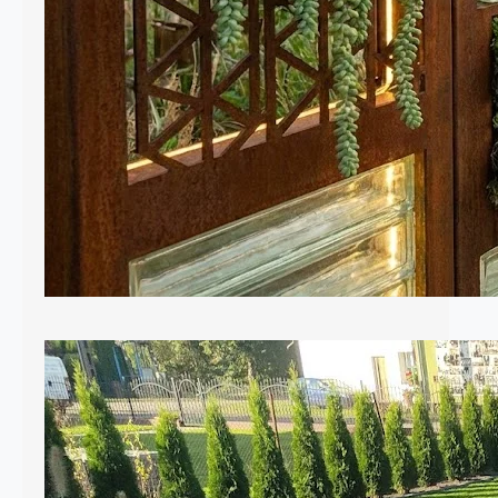
ogrodowych, które dominują w tym
sezonie. 1. Biophilic Design: Żyjące
rzeźby W…
Krawężniki czyli obrzeża w naszym
ogrodzie
Krawężniki ogrodowe to element, o
którym często zapominamy podczas