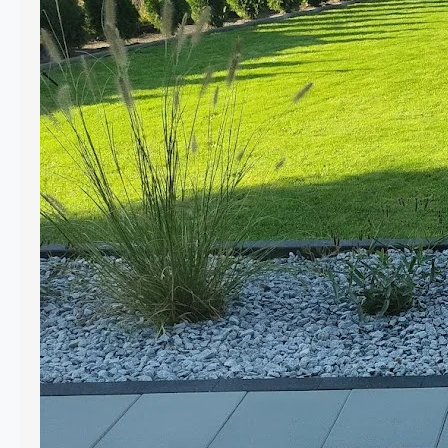
planowania ogrodu, a który ma ogromny
wpływ zarówno na estetykę, jak i
funkcjonalność całej przestrzeni. Dzięki
nim można uporządkować rabaty,
oddzielić trawnik od ścieżek, a także
zabezpieczyć nawierzchnie z kostki
brukowej przed rozsuwaniem się.
Dobrze dobrane obrzeża nadają
ogrodowi wyraźne linie, ułatwiają
pielęgnację i podkreślają charakter…