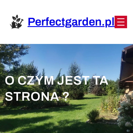
Przejdź
do
treści
Perfectgarden.pl
O CZYM JEST TA
STRONA ?