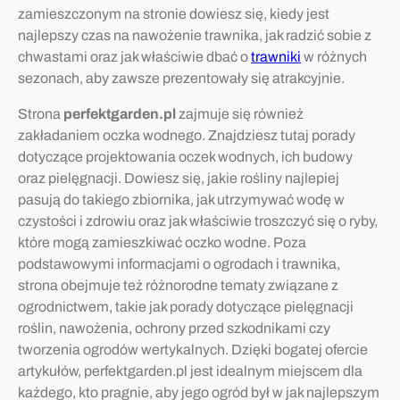
zamieszczonym na stronie dowiesz się, kiedy jest
najlepszy czas na nawożenie trawnika, jak radzić sobie z
chwastami oraz jak właściwie dbać o
trawniki
w różnych
sezonach, aby zawsze prezentowały się atrakcyjnie.
Strona
perfektgarden.pl
zajmuje się również
zakładaniem oczka wodnego. Znajdziesz tutaj porady
dotyczące projektowania oczek wodnych, ich budowy
oraz pielęgnacji. Dowiesz się, jakie rośliny najlepiej
pasują do takiego zbiornika, jak utrzymywać wodę w
czystości i zdrowiu oraz jak właściwie troszczyć się o ryby,
które mogą zamieszkiwać oczko wodne. Poza
podstawowymi informacjami o ogrodach i trawnika,
strona obejmuje też różnorodne tematy związane z
ogrodnictwem, takie jak porady dotyczące pielęgnacji
roślin, nawożenia, ochrony przed szkodnikami czy
tworzenia ogrodów wertykalnych. Dzięki bogatej ofercie
artykułów, perfektgarden.pl jest idealnym miejscem dla
każdego, kto pragnie, aby jego ogród był w jak najlepszym