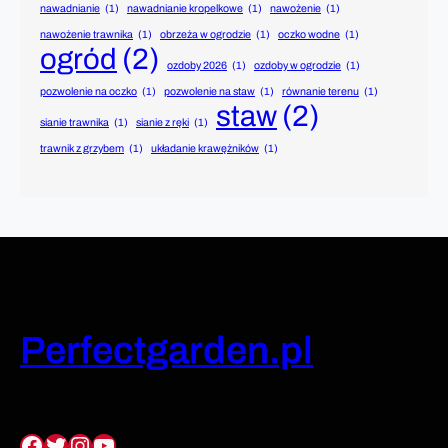
nawadnianie
(1)
nawadnianie kropelkowe
(1)
nawożenie
(1)
nawożenie trawnika
(1)
obrzeża w ogrodzie
(1)
oczko wodne
(1)
ogród
(2)
ozdoby 2026
(1)
ozdoby w ogrodzie
(1)
pozwolenie na oczko
(1)
pozwolenie na staw
(1)
równanie terenu
(1)
staw
(2)
sianie trawnika
(1)
sianie z ręki
(1)
trawnik z grzybem
(1)
układanie krawężników
(1)
Perfectgarden.pl
Facebook
Twitter
Instagram
YouTube