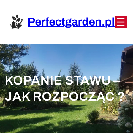
Przejdź
do
treści
Perfectgarden.pl
KOPANIE STAWU –
JAK ROZPOCZĄĆ ?